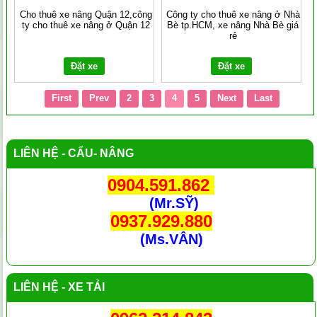
Cho thuê xe nâng Quận 12,công
Công ty cho thuê xe nâng ở Nhà
ty cho thuê xe nâng ở Quận 12
Bè tp.HCM, xe nâng Nhà Bè giá
rẻ
Đặt xe
Đặt xe
First
Prev
2
3
4
5
Next
Last
LIÊN HỆ - CẨU- NÂNG
0904.591.862
(Mr.SỸ)
0937.929.880
(Ms.VÂN)
LIÊN HỆ - XE TẢI