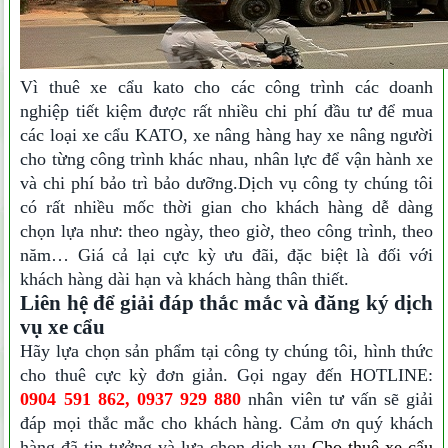
Vì thuê xe cẩu kato
cho các công trình các doanh
nghiệp tiết kiệm được rất nhiều chi phí đầu tư để mua
các loại xe cẩu KATO, xe nâng hàng hay xe nâng người
cho từng công trình khác nhau, nhân lực để vận hành xe
và chi phí bảo trì bảo dưỡng.Dịch vụ công ty chúng tôi
có rất nhiều mốc thời gian cho khách hàng dễ dàng
chọn lựa như: theo ngày, theo giờ, theo công trình, theo
năm… Giá cả lại cực kỳ ưu đãi, đặc biệt là đối với
khách hàng dài hạn và khách hàng thân thiết.
Liên hệ để giải đáp thắc mắc và đăng ký dịch
vụ xe cẩu
Hãy lựa chọn sản phẩm tại công ty chúng tôi, hình thức
cho thuê cực kỳ đơn giản. Gọi ngay đến HOTLINE:
0904 591 862, 0937 929 880
nhân viên tư vấn sẽ giải
đáp mọi thắc mắc cho khách hàng. Cảm ơn quý khách
hàng đã tin tưởng và lựa chọn dịch vụ
Cho thuê xe cẩu