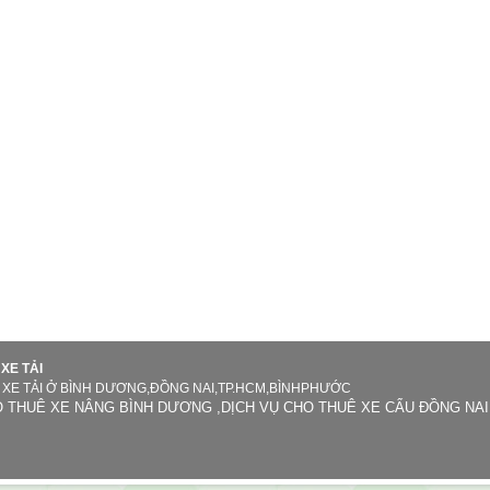
XE TẢI
, XE TẢI Ở BÌNH DƯƠNG,ĐỒNG NAI,TP.HCM,BÌNHPHƯỚC
 THUÊ XE NÂNG BÌNH DƯƠNG ,DỊCH VỤ CHO THUÊ XE CẨU ĐỒNG NAI