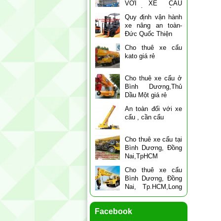
VỚI XE CẨU
NGƯỜI, XE NÂNG
Quy định vận hành
NGƯỜI LÀM VIỆC TRÊN
xe nâng an toàn-
CAO
Đức Quốc Thiện
Cho thuê xe cẩu
kato giá rẻ
Cho thuê xe cẩu ở
Bình Dương,Thủ
Dầu Một giá rẻ
An toàn đối với xe
cẩu , cần cẩu
Cho thuê xe cẩu tại
Bình Dương, Đồng
Nai,TpHCM
Cho thuê xe cẩu
Bình Dương, Đồng
Nai, Tp.HCM,Long
An, Dak Nong
Facebook