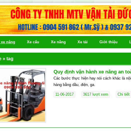
ê xe nâng
Xe cẩu
Xe nâng
Xe tải
Giới thiệu
e
»
tag
Quy định vận hành xe nâng an t
Các bước thực hiện hay nói cách khác là nộ
hàng bằng dầu, điện, ga.
11-06-2017
3617 lượt xem
Chi tiết