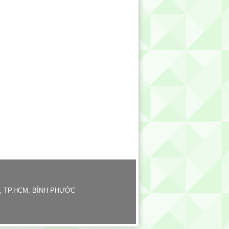
, TP.HCM, BÌNH PHƯỚC