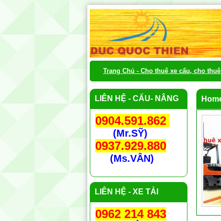
Trang Chủ - Cho thuê xe cẩu, cho thu
LIÊN HỆ - CẨU- NÂNG
Hom
0904.591.862
(Mr.SỸ)
0937.929.880
(Ms.VÂN)
LIÊN HỆ - XE TẢI
0962 214 843