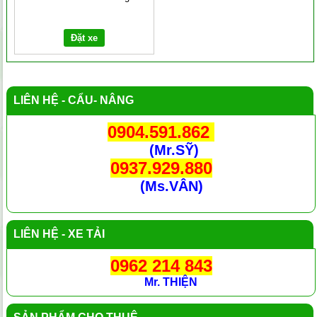
Đặt xe
LIÊN HỆ - CẨU- NÂNG
0904.591.862
(Mr.SỸ)
0937.929.880
(Ms.VÂN)
LIÊN HỆ - XE TẢI
0962 214 843
Mr. THIỆN