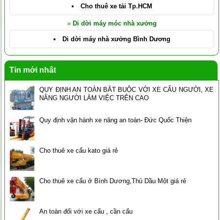
Cho thuê xe tải Tp.HCM
»
Di dời máy móc nhà xưởng
Di dời máy nhà xưởng Bình Dương
Tin mới nhất
QUY ĐỊNH AN TOÀN BẮT BUỘC VỚI XE CẨU NGƯỜI, XE
NÂNG NGƯỜI LÀM VIỆC TRÊN CAO
Quy định vận hành xe nâng an toàn- Đức Quốc Thiện
Cho thuê xe cẩu kato giá rẻ
Cho thuê xe cẩu ở Bình Dương,Thủ Dầu Một giá rẻ
An toàn đối với xe cẩu , cần cẩu