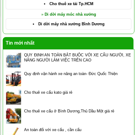
Cho thuê xe tải Tp.HCM
»
Di dời máy móc nhà xưởng
Di dời máy nhà xưởng Bình Dương
Tin mới nhất
QUY ĐỊNH AN TOÀN BẮT BUỘC VỚI XE CẨU NGƯỜI, XE
NÂNG NGƯỜI LÀM VIỆC TRÊN CAO
Quy định vận hành xe nâng an toàn- Đức Quốc Thiện
Cho thuê xe cẩu kato giá rẻ
Cho thuê xe cẩu ở Bình Dương,Thủ Dầu Một giá rẻ
An toàn đối với xe cẩu , cần cẩu