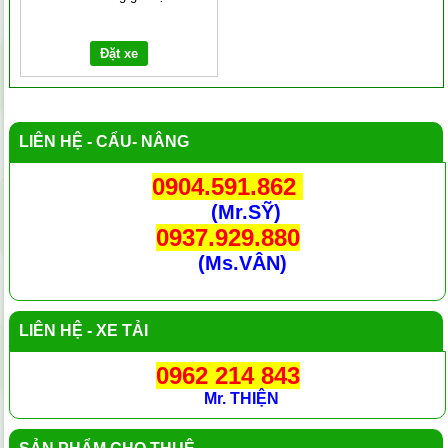
Đặt xe
LIÊN HỆ - CẨU- NÂNG
0904.591.862
(Mr.SỸ)
0937.929.880
(Ms.VÂN)
LIÊN HỆ - XE TẢI
0962 214 843
Mr. THIỆN